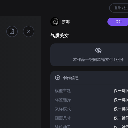
登录 / 
莎娜
关注
气质美女
本作品一键同款需支付1积分
创作信息
模型主题
仅一键
标签选择
仅一键
采样模式
仅一键
画面尺寸
仅一键
随机种子
仅一键