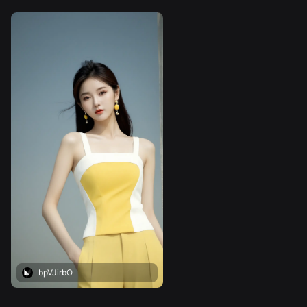
bpVJirbO