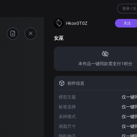
登录 / 
Hkox0T0Z
关注
女巫
本作品一键同款需支付1积分
创作信息
模型主题
仅一键
标签选择
仅一键
采样模式
仅一键
画面尺寸
仅一键
随机种子
仅一键