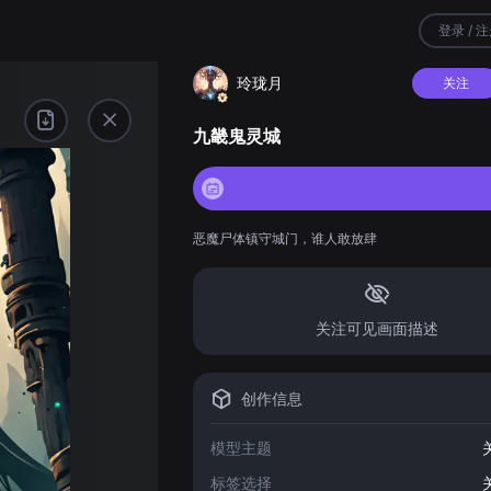
登录 / 
玲珑月
关注
九畿鬼灵城
恶魔尸体镇守城门，谁人敢放肆
关注可见画面描述
创作信息
模型主题
标签选择