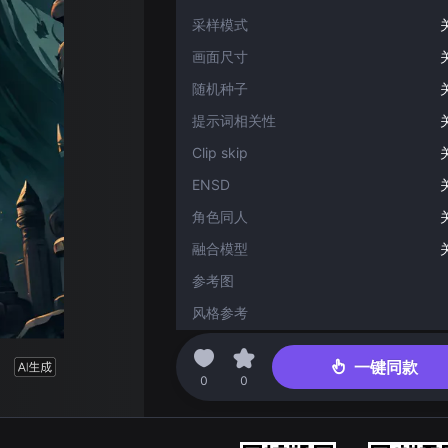
采样模式
画面尺寸
随机种子
提示词相关性
Clip skip
ENSD
角色同人
融合模型
参考图
风格参考
角色参考
一键同款
结构参考
0
0
精绘