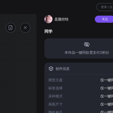
登录 / 
是颜控哇
关注
同学
本作品一键同款需支付2积分
创作信息
模型主题
仅一键
标签选择
仅一键
采样模式
仅一键
画面尺寸
仅一键
随机种子
仅一键