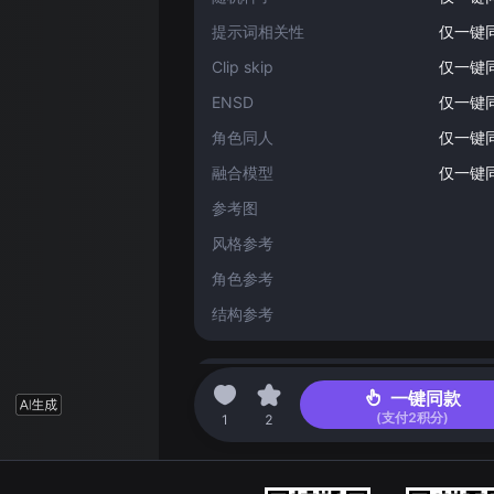
提示词相关性
仅一键
Clip skip
仅一键
ENSD
仅一键
角色同人
仅一键
融合模型
仅一键
参考图
风格参考
角色参考
结构参考
精绘
一键同款
(支付
2
积分)
1
2
精绘倍数
仅一键
强度
仅一键