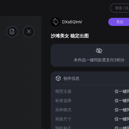
登录 / 
DXs6QlmV
关注
沙滩美女 稳定出图
本作品一键同款需支付2积分
创作信息
模型主题
仅一键
标签选择
仅一键
采样模式
仅一键
画面尺寸
仅一键
随机种子
仅一键