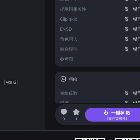
提示词相关性
仅一键
Clip skip
仅一键
ENSD
仅一键
角色同人
仅一键
融合模型
仅一键
参考图
精绘
精绘倍数
仅一键
强度
仅一键
一键同款
(支付
2
积分)
编辑于 2023-09-09 11:23
0
1