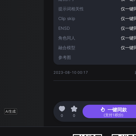
提示词相关性
仅一键
Clip skip
仅一键
ENSD
仅一键
角色同人
仅一键
融合模型
仅一键
参考图
2023-08-10 00:17
一键同款
(支付
1
积分)
0
0