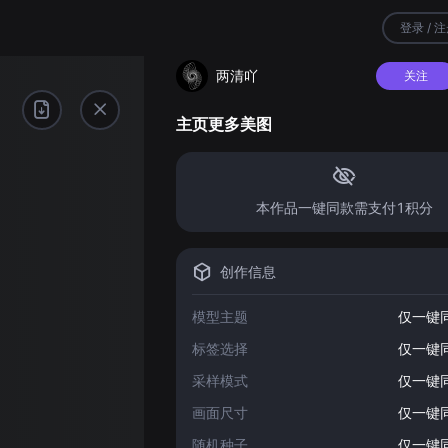
登录 / 
两清吖
关注
主页更多美图
本作品一键同款需支付1积分
创作信息
模型主题
仅一键
标签选择
仅一键
采样模式
仅一键
画面尺寸
仅一键
随机种子
仅一键