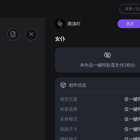
登录 / 
两清吖
关注
女仆
本作品一键同款需支付2积分
创作信息
模型主题
仅一键
标签选择
仅一键
采样模式
仅一键
画面尺寸
仅一键
随机种子
仅一键