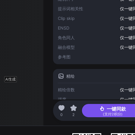
提示词相关性
仅一键
Clip skip
仅一键
ENSD
仅一键
角色同人
仅一键
融合模型
仅一键
参考图
精绘
精绘倍数
仅一键
强度
仅一键
一键同款
(支付
2
积分)
2023-08-07 16:04
0
2