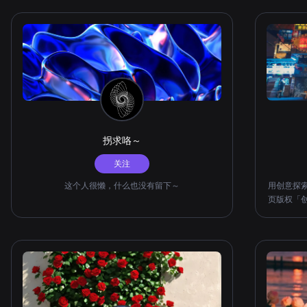
拐求咯～
关注
这个人很懒，什么也没有留下～
用创意探
页版权「创作的
增加了不少