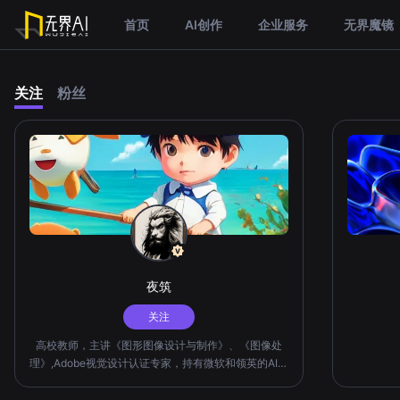
首页
AI创作
企业服务
无界魔镜
关注
粉丝
夜筑
关注
高校教师，主讲《图形图像设计与制作》、《图像处
理》,Adobe视觉设计认证专家，持有微软和领英的AI生
成式认证证书，AIGC视觉设计师。一句话，AI绘画要
趁早。