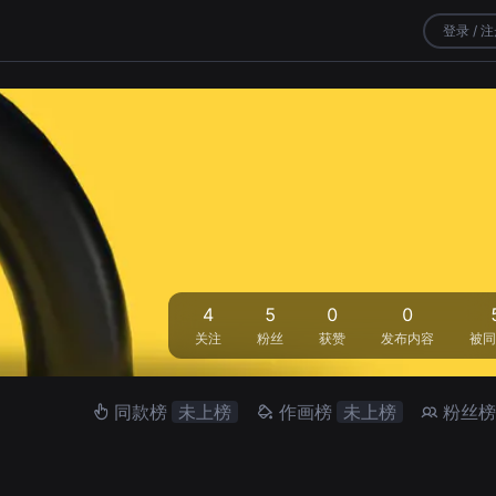
登录 / 
4
5
0
0
关注
粉丝
获赞
发布内容
被同
同款榜
未上榜
作画榜
未上榜
粉丝榜