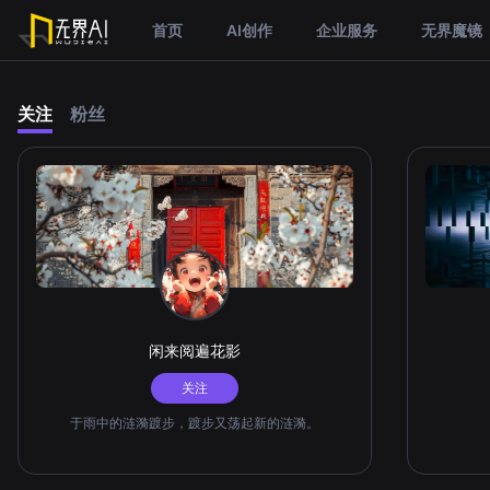
首页
AI创作
企业服务
无界魔镜
关注
粉丝
闲来阅遍花影
关注
于雨中的涟漪踱步，踱步又荡起新的涟漪。