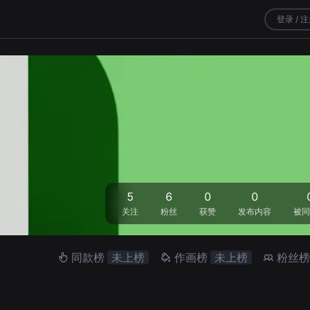
登录 / 
5
6
0
0
关注
粉丝
获赞
发布内容
被同
同款榜
未上榜
作画榜
未上榜
粉丝榜