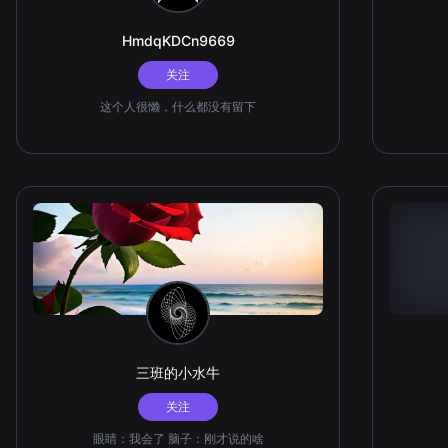
HmdqKDCn9669
关注
这个人很懒，什么都没有留下
三班的小水牛
关注
眼睛：我会了 脑子：刚才说的啥