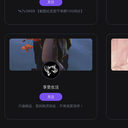
关注
🛰️TvO699 【截图此页面芐单赠100鸡分】
享受生活
关注
只做精品，喜则留厌则走，不将就莫强求！