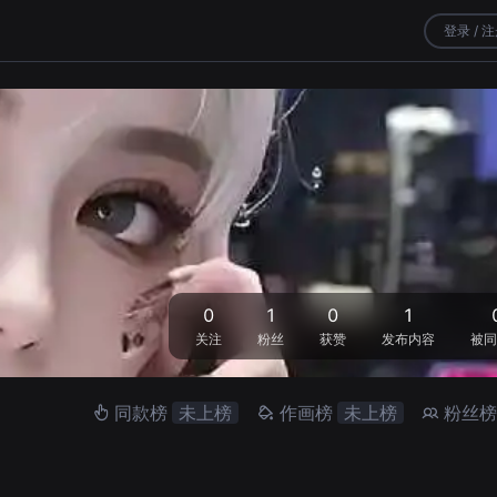
登录 / 
0
1
0
1
关注
粉丝
获赞
发布内容
被同
同款榜
未上榜
作画榜
未上榜
粉丝榜