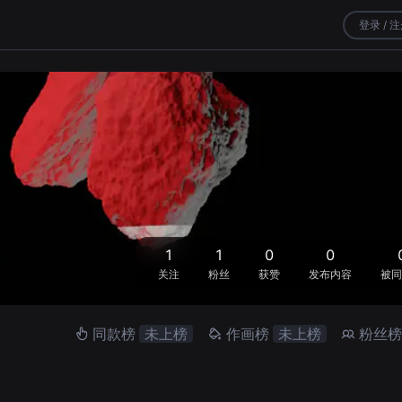
登录 / 
1
1
0
0
关注
粉丝
获赞
发布内容
被同
同款榜
未上榜
作画榜
未上榜
粉丝榜