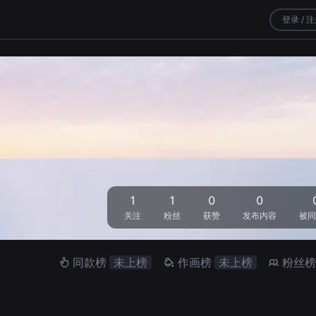
登录 / 
1
1
0
0
关注
粉丝
获赞
发布内容
被同
同款榜
未上榜
作画榜
未上榜
粉丝榜