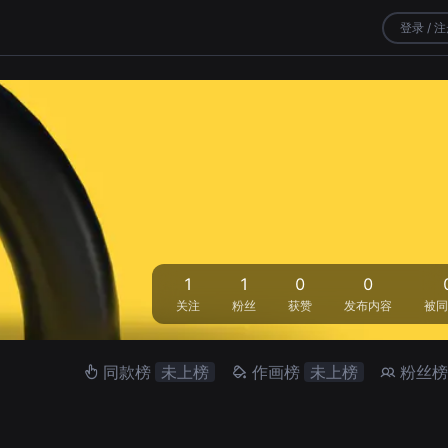
登录 / 
1
1
0
0
关注
粉丝
获赞
发布内容
被同
同款榜
未上榜
作画榜
未上榜
粉丝榜