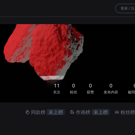
登录 / 
11
0
0
0
关注
粉丝
获赞
发布内容
被同
同款榜
未上榜
作画榜
未上榜
粉丝榜