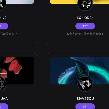
pIy2
kQsr0D2a
注
关注
么都没有留下
这个人很懒，什么都没有留下
VUAA
8fvV65QU
注
关注