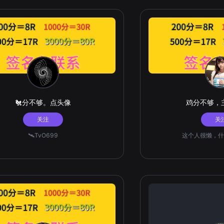
🐔分不够。点头像
鸡分不够，
关注
关
🛰️TvO699
这个人很懒，什