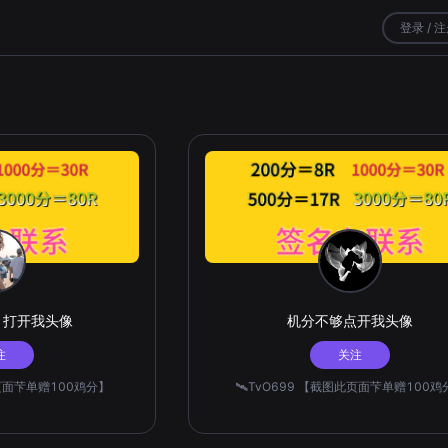
登录 / 
，打开我头像
机分不够点开我头像
注
关注
此页面芐单赠100鸡分】
🛰️TvO699 【截图此页面芐单赠100鸡