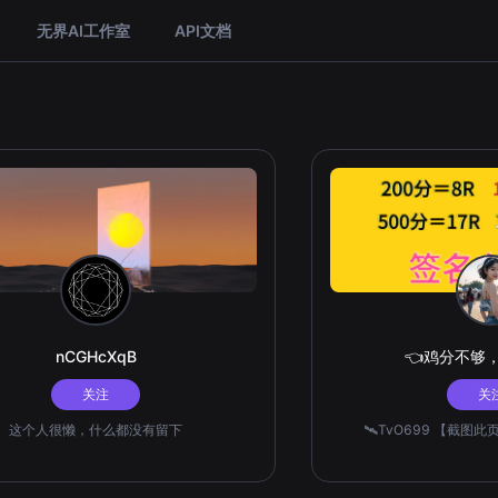
无界AI工作室
API文档
nCGHcXqB
👈鸡分不够
关注
关
这个人很懒，什么都没有留下
🛰️TvO699 【截图