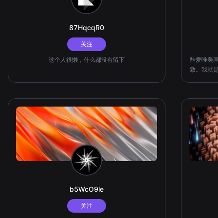
87HqcqR0
关注
这个人很懒，什么都没有留下
酷爱唯美
致。我就
行始
b5WcO9le
关注