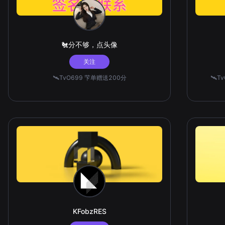
🐔分不够，点头像
关注
🛰️TvO699 芐单赠送200分
🛰️
KFobzRES