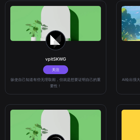
vpitSKWG
关注
纵使自己知道有些无理取闹，但就是想要证明自己的重
Ai绘出强
要性！