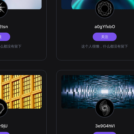
2tsn
a0gYfxbO
注
关注
么都没有留下
这个人很懒，什么都没有留下
r9jU
3e9G4hVl