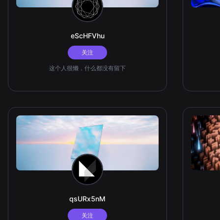
eScHFVhu
关注
这个人很懒，什么都没有留下
qsURx5nM
关注