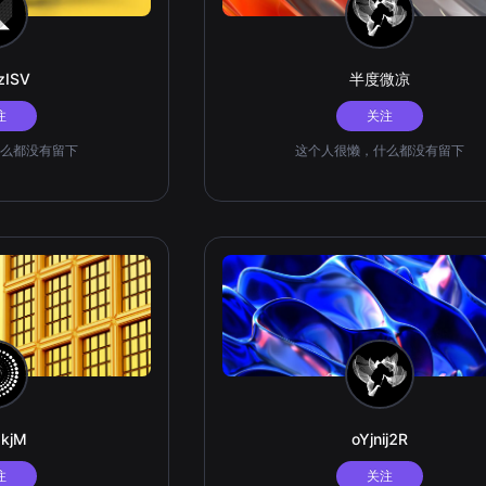
zISV
半度微凉
注
关注
么都没有留下
这个人很懒，什么都没有留下
MkjM
oYjnij2R
注
关注