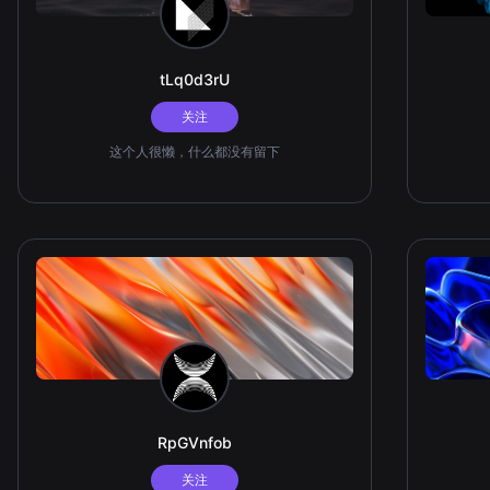
tLq0d3rU
关注
这个人很懒，什么都没有留下
RpGVnfob
关注