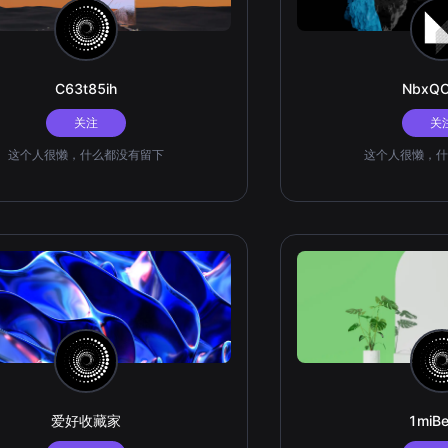
C63t85ih
NbxQ
关注
关
这个人很懒，什么都没有留下
这个人很懒，什
爱好收藏家
1miB