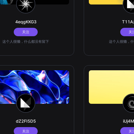
4eqgKKG3
T11A
关注
关
这个人很懒，什么都没有留下
这个人很懒，什
dZ2FI5D5
iUj4
关注
关