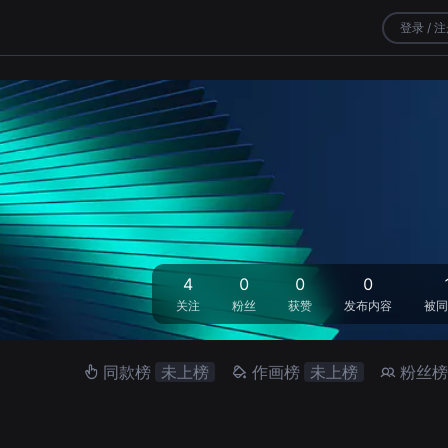
登录 / 
4
0
0
0
关注
粉丝
获赞
发布内容
被同
同款榜
未上榜
作画榜
未上榜
粉丝榜