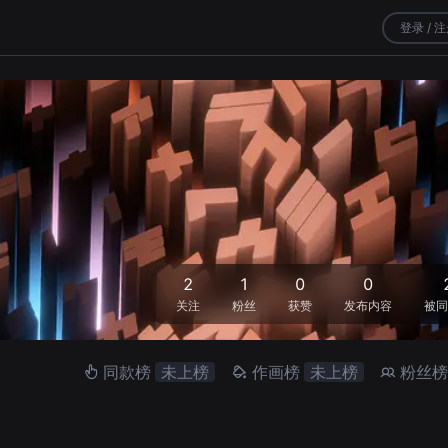
登录 / 
2
1
0
0
关注
粉丝
获赞
发布内容
被同
同款榜
未上榜
作画榜
未上榜
粉丝榜