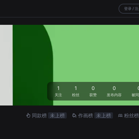
登录 / 
1
1
0
0
关注
粉丝
获赞
发布内容
被同
同款榜
未上榜
作画榜
未上榜
粉丝榜