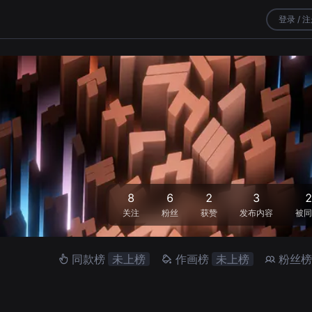
登录 / 
8
6
2
3
2
关注
粉丝
获赞
发布内容
被同
同款榜
未上榜
作画榜
未上榜
粉丝榜