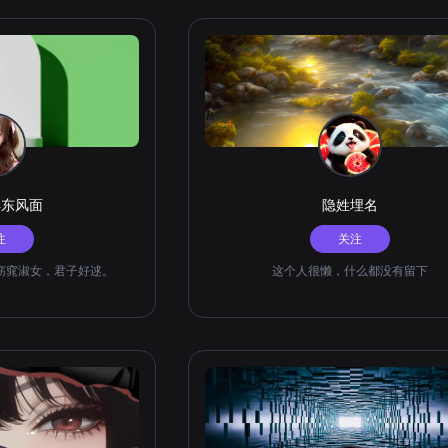
得东风面
隐姓埋名
注
关注
窈窕淑女，君子好逑。
这个人很懒，什么都没有留下