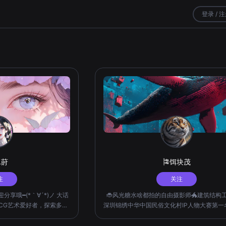
登录 / 
.莳
🎏饵块茂
注
关注
享哦━(*｀∀´*)ノ 大话
🐞风光糖水啥都拍的自由摄影师🐲建筑结构工
CG艺术爱好者，探索多种
深圳锦绣中华中国民俗文化村IP人物大赛第一名
st洛白·玖
届徐悲鸿杯国际青少年儿童美术比赛骏马奖 
”,"莳刘th"
女儿的奶爸