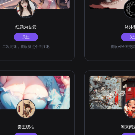
红颜为吾爱
沐沐
关注
关
二次元迷，喜欢就点个关注吧
喜欢AI绘画交
秦王绕柱
闲来阅