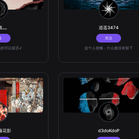
酱灬
逍遥3474
注
关注
流的可以留言√
这个人很懒，什么都没有留下
遍花影
d3doKdoP