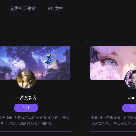
无界AI工作室
API文档
一梦贪欢客
Uon
关注
关
氪金穷小白 🌟超玩美工作室 🌠痴迷创作且持续
关键词不消耗分哦。作品欢迎分
学习 🌌感谢您的点赞关注和同款
西游二等奖、李白三等奖，
画风、内容风格，创作优质作品。 曾用名“1
莳”，“1st洛白