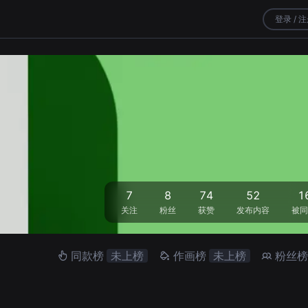
登录 / 
7
8
74
52
1
关注
粉丝
获赞
发布内容
被同
同款榜
未上榜
作画榜
未上榜
粉丝榜