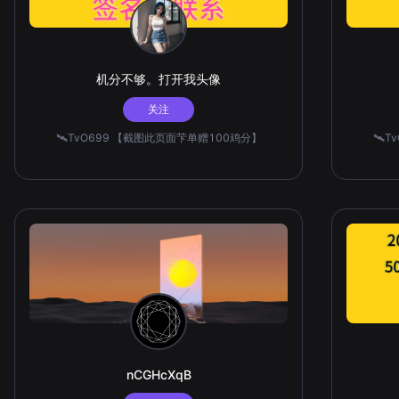
机分不够。打开我头像
关注
🛰️TvO699 【截图此页面芐单赠100鸡分】
🛰️
nCGHcXqB