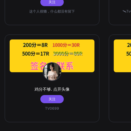
关注
这个人很懒，什么都没有留下
🛰️
鸡分不够. 点开头像
关注
TV0699