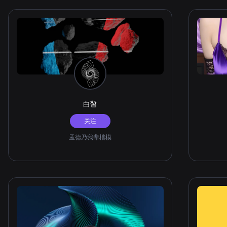
白皙
关注
孟德乃我辈楷模