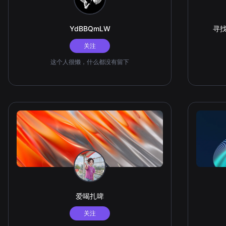
YdBBQmLW
寻
关注
这个人很懒，什么都没有留下
爱喝扎啤
关注