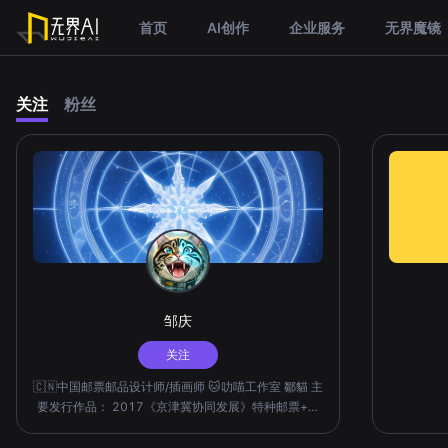
首页
AI创作
企业服务
无界魔镜
关注
粉丝
邹庆
关注
🇨🇳中国邮票邮品设计师/插画师 🐱叻喵工作室 鄒貓 主
要发行作品： 2017《京津冀协同发展》特种邮票+小
全张 2018《长江经济带》特种邮票+小全张
2019《粤港澳大湾区》首日封戳 无界账号专注： 🔮