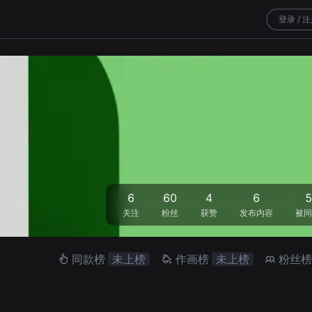
登录 / 
6
60
4
6
5
关注
粉丝
获赞
发布内容
被同
同款榜
未上榜
作画榜
未上榜
粉丝榜