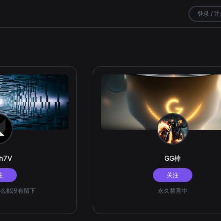
登录 / 
0h7V
GG棒
注
关注
么都没有留下
永久禁言中