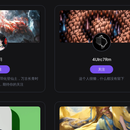
羽
4Ulrc7Rm
注
关注
羽化登仙土，万古长青时
这个人很懒，什么都没有留下
者，期待你的关注