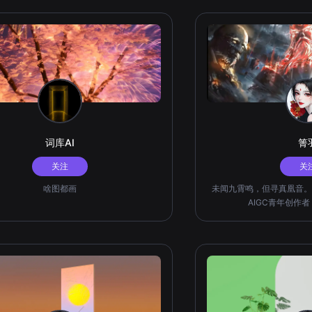
词库AI
箐
关注
关
啥图都画
未闻九霄鸣，但寻真凰音。
AIGC青年创作