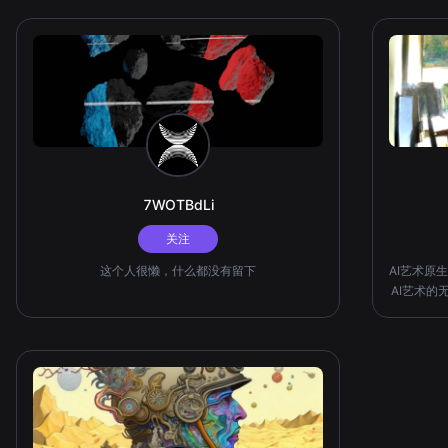
7WOTBdLi
关注
这个人很懒，什么都没有留下
AI艺术原
AI艺术的
等奖＆优秀
等奖 《无