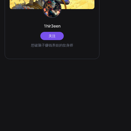
1hir3een
关注
想破脑子赚钱养娃的纹身师