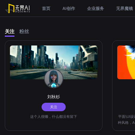
首页
AI创作
企业服务
无界魔镜
关注
粉丝
刘秋杉
关注
这个人很懒，什么都没有留下
平面\UI
种风格，A