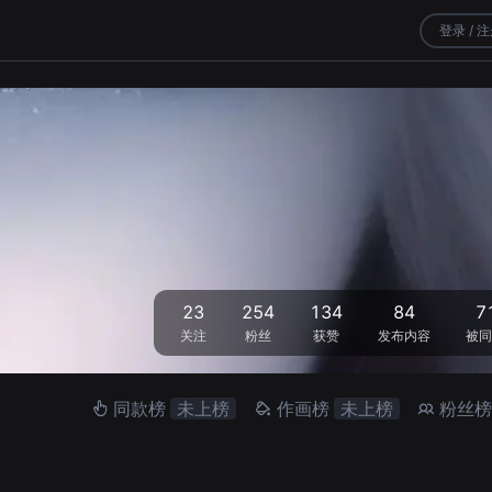
登录 / 
23
254
134
84
7
关注
粉丝
获赞
发布内容
被同
同款榜
未上榜
作画榜
未上榜
粉丝榜