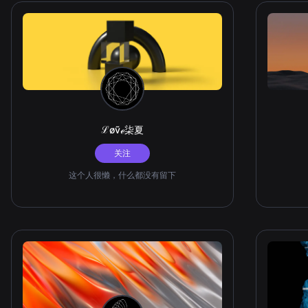
ℒøṽℯ柒夏
关注
这个人很懒，什么都没有留下