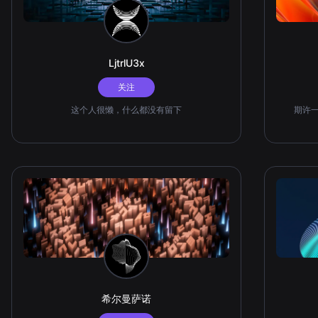
LjtrlU3x
关注
这个人很懒，什么都没有留下
期许
希尔曼萨诺