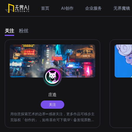
首页
AI创作
企业服务
无界魔镜
关注
粉丝
庄造
关注
用创意探索艺术的边界✏︎感谢关注，更多作品可移步主
页版权「创作的」，如有喜欢可下载💯☟ 🤖发现票数又
增加了不少，万分感谢投票的各位🤖 投票方法:主页置
顶参赛作品，点击投票，再次感谢